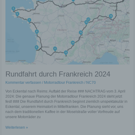
möchten wir vorab die verwendeten Begrifflichkeiten erläutern.
–
Tag
Wir verwenden in dieser Datenschutzerklärung
09
–
unter anderem die folgenden Begriffe:
470
km
a) personenbezogene Daten
Personenbezogene Daten sind alle Informationen, die sich
auf eine identifizierte oder identifizierbare natürliche Person
(im Folgenden „betroffene Person") beziehen. Als
identifizierbar wird eine natürliche Person angesehen, die
Rundfahrt durch Frankreich 2024
direkt oder indirekt, insbesondere mittels Zuordnung zu
einer Kennung wie einem Namen, zu einer Kennnummer,
zu Standortdaten, zu einer Online-Kennung oder zu einem
Kommentar verfassen
/
Motorradtour Frankreich
/
NC70
oder mehreren besonderen Merkmalen, die Ausdruck der
physischen, physiologischen, genetischen, psychischen,
Von Eckental nach Reims: Auftakt der Reise ### NACHTRAG vom 3. April
wirtschaftlichen, kulturellen oder sozialen Identität dieser
2024: Die genaue Planung der Motorradtour Frankreich 2024 steht jetzt
natürlichen Person sind, identifiziert werden kann.
fest! ### Die Rundfahrt durch Frankreich beginnt ziemlich unspektakulär in
Eckental, unserem Heimatort in Mittelfranken. Die Planung sieht vor, uns
nach dem traditionellen Kaffee in der Moselstraße voller Vorfreude auf
b) betroffene Person
unsere Motorräder zu
Betroffene Person ist jede identifizierte oder identifizierbare
Rundfahrt
Weiterlesen »
natürliche Person, deren personenbezogene Daten von
durch
dem für die Verarbeitung Verantwortlichen verarbeitet