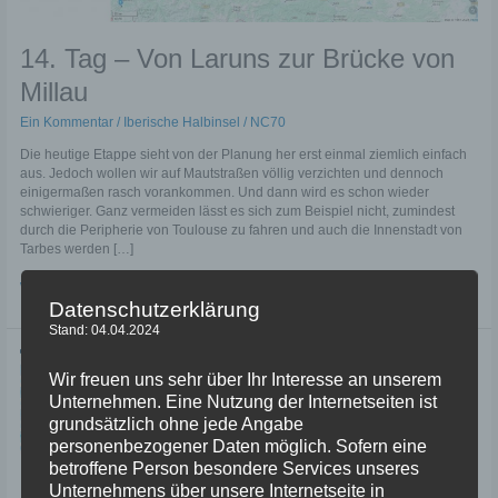
14. Tag – Von Laruns zur Brücke von
Millau
Ein Kommentar
/
Iberische Halbinsel
/
NC70
Die heutige Etappe sieht von der Planung her erst einmal ziemlich einfach
aus. Jedoch wollen wir auf Mautstraßen völlig verzichten und dennoch
einigermaßen rasch vorankommen. Und dann wird es schon wieder
schwieriger. Ganz vermeiden lässt es sich zum Beispiel nicht, zumindest
durch die Peripherie von Toulouse zu fahren und auch die Innenstadt von
Tarbes werden […]
14.
Weiterlesen »
Datenschutzerklärung
Tag
–
Stand: 04.04.2024
Von
Laruns
Wir freuen uns sehr über Ihr Interesse an unserem
zur
Unternehmen. Eine Nutzung der Internetseiten ist
Brücke
von
grundsätzlich ohne jede Angabe
Millau
personenbezogener Daten möglich. Sofern eine
betroffene Person besondere Services unseres
Unternehmens über unsere Internetseite in