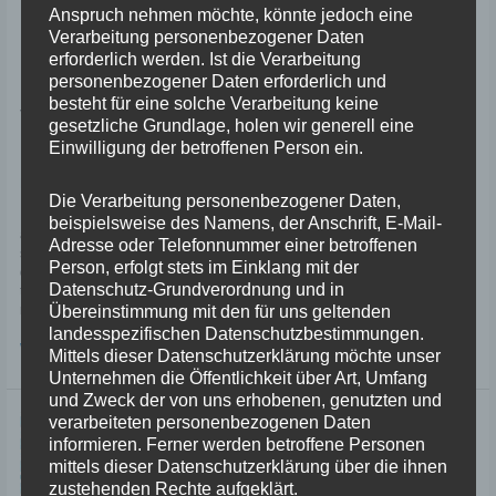
Anspruch nehmen möchte, könnte jedoch eine
Verarbeitung personenbezogener Daten
erforderlich werden. Ist die Verarbeitung
personenbezogener Daten erforderlich und
besteht für eine solche Verarbeitung keine
Von Millau nach Lyon – Tag 10 – 357
gesetzliche Grundlage, holen wir generell eine
Einwilligung der betroffenen Person ein.
km
Kommentar verfassen
/
Motorradtour Frankreich
/
NC70
Die Verarbeitung personenbezogener Daten,
Nachdem wir gestern über das Viadukt gefahren sind, schlüpfen wir heute
beispielsweise des Namens, der Anschrift, E-Mail-
auf dem Weg von Millau nach Lyon unter der Brücke durch. Wobei
Adresse oder Telefonnummer einer betroffenen
schlüpfen vielleicht nicht das richtige Wort ist, wenn man die schiere Höhe
Person, erfolgt stets im Einklang mit der
des Bauwerkes im Kopf hat. Vielleicht ist „unten durchstaunen“ ein
Datenschutz-Grundverordnung und in
treffenderes, wenn auch nicht wirklich deutsches, Wort. Unglaublich, das
Übereinstimmung mit den für uns geltenden
monumentale
landesspezifischen Datenschutzbestimmungen.
Von
Weiterlesen »
Mittels dieser Datenschutzerklärung möchte unser
Millau
Unternehmen die Öffentlichkeit über Art, Umfang
nach
und Zweck der von uns erhobenen, genutzten und
Lyon
verarbeiteten personenbezogenen Daten
–
Tag
informieren. Ferner werden betroffene Personen
10
mittels dieser Datenschutzerklärung über die ihnen
–
zustehenden Rechte aufgeklärt.