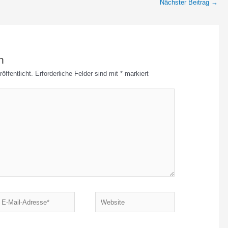
Nächster Beitrag
→
n
öffentlicht.
Erforderliche Felder sind mit
*
markiert
-
Website
ail-
dresse*