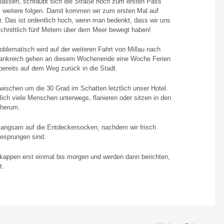
lassen, schraubt sich die Straße hoch zum ersten Pass
 weitere folgen. Damit kommen wir zum ersten Mal auf
. Das ist ordentlich hoch, wenn man bedenkt, dass wir uns
chnittlich fünf Metern über dem Meer bewegt haben!
roblematisch wird auf der weiteren Fahrt von Millau nach
 Frankreich gehen an diesem Wochenende eine Woche Ferien
 bereits auf dem Weg zurück in die Stadt.
zwischen um die 30 Grad im Schatten letztlich unser Hotel.
lich viele Menschen unterwegs, flanieren oder sitzen in den
 herum.
langsam auf die Entdeckersocken, nachdem wir frisch
gesprungen sind.
kappen erst einmal bis morgen und werden dann berichten,
t.