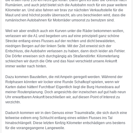
Rumänien, und auch jetzt bietet sich die Autobahn noch für ein paar weitere
Kilometer an. Und also fahren wir brav zur nächsten Verkaufsstelle für die
Maut und sind höchst positiv überrascht, als uns beschieden wird, dass die
rumänischen Autobahnen für Motorräder umsonst zu benutzen sind.
Weil wir aber endlich auch ein Kurven unter die Räder bekommen wollen,
verlassen wir die A1 und begeben uns auf eine prinzipiell ganz schöne
Strecke entlang eines Flusses auf der rechten und dicht bewaldeten,
niedrigen Bergen auf der linken Seite. Mit der Zeit erweist sich der
Entschluss, die Autobahn verlassen zu haben, dann doch leider als Fehler.
Die Dörfer erweisen sich durchgängig als Straßendörfer. Kilometerlang
schleichen wir durch die Orte und das Navi verschiebt unsere Ankunft
immer weiter nach hinten.
Dazu kommen Baustellen, die mit Ampeln geregelt werden. Während der
Rotphasen könnten wir locker eine Runde Schafkopf spielen, wenn wir
Karten dabei hätten! Furchtbar! Eigentlich liegt die Burg Hunedoara auf
meiner Routenplanung. Doch angesichts der inzwischen auf gut halb neun
Uhr erwartbaren Ankunft beschließen wir, auf diesen Point of Interest zu
verzichtn.
Dadurch kommen wir in den Genuss einer Traumstraße, die sich durch eine
teilweise extrem eng Schlucht entlang eines wilden Flusses ins Tal
hinabschlängelt. Diese letzten fünfzig Kilometer entschädigen uns bestens
für die vorangegangene Langeweile.