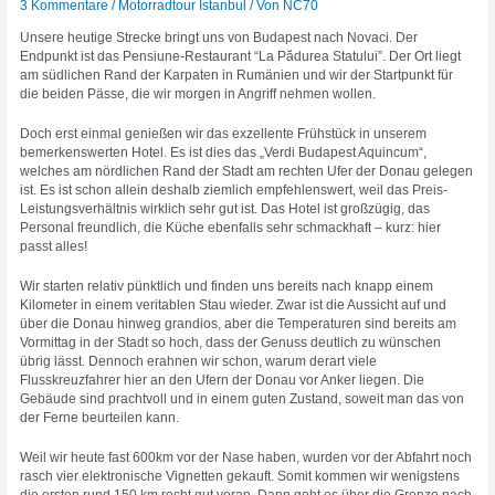
3 Kommentare
/
Motorradtour Istanbul
/ Von
NC70
Unsere heutige Strecke bringt uns von Budapest nach Novaci. Der
Endpunkt ist das Pensiune-Restaurant “La Pădurea Statului”. Der Ort liegt
am südlichen Rand der Karpaten in Rumänien und wir der Startpunkt für
die beiden Pässe, die wir morgen in Angriff nehmen wollen.
Doch erst einmal genießen wir das exzellente Frühstück in unserem
bemerkenswerten Hotel. Es ist dies das „Verdi Budapest Aquincum“,
welches am nördlichen Rand der Stadt am rechten Ufer der Donau gelegen
ist. Es ist schon allein deshalb ziemlich empfehlenswert, weil das Preis-
Leistungsverhältnis wirklich sehr gut ist. Das Hotel ist großzügig, das
Personal freundlich, die Küche ebenfalls sehr schmackhaft – kurz: hier
passt alles!
Wir starten relativ pünktlich und finden uns bereits nach knapp einem
Kilometer in einem veritablen Stau wieder. Zwar ist die Aussicht auf und
über die Donau hinweg grandios, aber die Temperaturen sind bereits am
Vormittag in der Stadt so hoch, dass der Genuss deutlich zu wünschen
übrig lässt. Dennoch erahnen wir schon, warum derart viele
Flusskreuzfahrer hier an den Ufern der Donau vor Anker liegen. Die
Gebäude sind prachtvoll und in einem guten Zustand, soweit man das von
der Ferne beurteilen kann.
Weil wir heute fast 600km vor der Nase haben, wurden vor der Abfahrt noch
rasch vier elektronische Vignetten gekauft. Somit kommen wir wenigstens
die ersten rund 150 km recht gut voran. Dann geht es über die Grenze nach