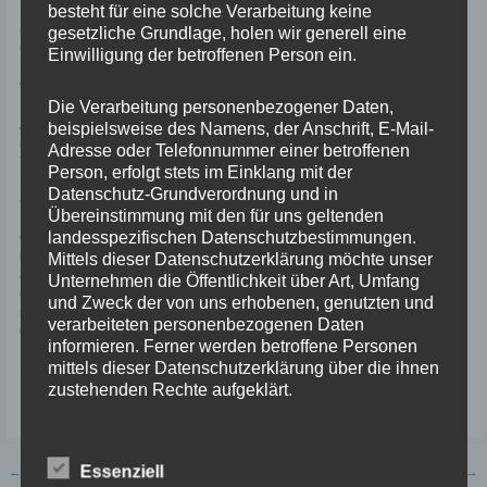
besteht für eine solche Verarbeitung keine
Richtung Budapest. Dafür folgen wir weitgehend dem Lauf der Donau,
überqueren südlich von Bratislava die Grenze zu Slowakei und fahren ab
gesetzliche Grundlage, holen wir generell eine
Cunovo sozusagen mitten in der Donau auf einer Art Damm bis Gabcikova.
Einwilligung der betroffenen Person ein.
Bei Medvedov nutzen wir eine der wenigen Brücken über die Donau, um
wieder nach Ungarn zu gelangen.
Die Verarbeitung personenbezogener Daten,
Auch diesseits folgen wir so gut es geht dem Lauf der Donau, kürzen dann
beispielsweise des Namens, der Anschrift, E-Mail-
aber das Donauknie nördlich von Budapest ab und gelangen so nach rund
Adresse oder Telefonnummer einer betroffenen
775 km an unser heutiges Tagesziel, dem Hotel Verdi Budapest Aquincum.
Person, erfolgt stets im Einklang mit der
Dieses Hotel liegt eingebettet in sattes Grün und bietet einen direkten Blick
Datenschutz-Grundverordnung und in
auf die Donau und den auf einer Halbinsel gelegenen Wiking Yacht Club.
Übereinstimmung mit den für uns geltenden
landesspezifischen Datenschutzbestimmungen.
Obwohl wir nach der doch ziemlich langen Fahrt auch ziemlich müde sind,
nehmen wir erst einmal unser übliches „Wir-sind-angekommen-Bierchen“
Mittels dieser Datenschutzerklärung möchte unser
an der Hotelbar ein. Daraus wird dann noch ein zweites und … Na ja, um
Unternehmen die Öffentlichkeit über Art, Umfang
es kurz zu machen: das Speisenangebot ist auch nicht zu verachten und so
und Zweck der von uns erhobenen, genutzten und
sehen wir unsere Zimmer tatsächlich erst, nachdem wir beschließen, jetzt
verarbeiteten personenbezogenen Daten
doch endlich ins Bett zu gehen.
informieren. Ferner werden betroffene Personen
mittels dieser Datenschutzerklärung über die ihnen
Deshalb für heute: Gute Nacht!
zustehenden Rechte aufgeklärt.
Wir haben als für die Verarbeitung Verantwortlicher
zahlreiche technische und organisatorische
Beitragsnavigation
Essenziell
←
Vorheriger Beitrag
Nächster Beitrag
→
Maßnahmen umgesetzt, um einen möglichst