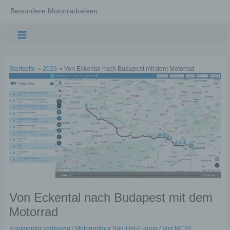
Zum
Besondere Motorradreisen
Inhalt
springen
Main
Menu
Startseite
2026
Von Eckental nach Budapest mit dem Motorrad
Von Eckental nach Budapest mit dem
Motorrad
Kommentar verfassen
/
Motorradtour Süd-Ost-Europa
/ Von
NC70