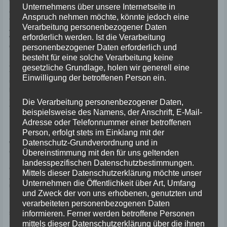
Tatsächlich wachen wir so rechtzeitig auf, dass wir uns sogar noch rasch
Unternehmens über unsere Internetseite in
einen Kaffee eiverleiben können, bevor wir die zwei Kilometer zur Fähre
Anspruch nehmen möchte, könnte jedoch eine
fahren. Zum Glück sind wir wirklich zeitig vor Ort, denn es grenzt an ein
Verarbeitung personenbezogener Daten
Abenteuer, welche Schritte man durchlaufen muss, um die Türkei per Fähre
erforderlich werden. Ist die Verarbeitung
wieder zu verlassen. Zuerst wird der Kofferinhalt der Mopeds geprüft und
die Fahrzeuge quasi schon jenseits der gedachten Grenze abgestellt.
personenbezogener Daten erforderlich und
besteht für eine solche Verarbeitung keine
Zu Fuß zurück in der Türkei hat man dann hoffentlich alle nötigen Papiere
gesetzliche Grundlage, holen wir generell eine
für das Fahrzeug dabei, um in einem Büro am Hafen die Tickets für Moped
Einwilligung der betroffenen Person ein.
und Fahrer zu bekommen. Anschließend reiht man sich wieder in die
bereits auf eine beachtliche Zahl wartender Personen angewachsene
Schlange vor der eigentlichen Grenzkontrolle ein. Nur durch Beobachtung
Die Verarbeitung personenbezogener Daten,
finden wir heraus, dass man an einer kleinen Bude zusätzlich noch
beispielsweise des Namens, der Anschrift, E-Mail-
Hafengebühren und Steuern zahlen muss.
Adresse oder Telefonnummer einer betroffenen
Person, erfolgt stets im Einklang mit der
Nachdem auch dieser Schritt erledigt ist und die Uhr bereits auf Acht steht,
Datenschutz-Grundverordnung und in
wird man wie am Flughafen gescannt und denkt, jetzt sei endlich alles
erledigt. Ja, Pustekuchen! Jetzt kommt die eigentliche Herzklopfen-Station:
Übereinstimmung mit den für uns geltenden
In einem weiteren Büro wird gecheckt, ob man in der Türkei irgendwelche
landesspezifischen Datenschutzbestimmungen.
Gebühren eventuell nicht bezahlt hat: Geschwindigkeitsübertretungen,
Mittels dieser Datenschutzerklärung möchte unser
Autobahn- oder Brückengebühren und so weiter. Doch wir kommen alle ier
Unternehmen die Öffentlichkeit über Art, Umfang
unbeschadet durch die Prüfung und dürfen endlich auf das Schiff fahren.
und Zweck der von uns erhobenen, genutzten und
verarbeiteten personenbezogenen Daten
Die eineinhalb Stunden hinüber nach Lesbos vergehen wie im Flug bei
spiegelglattem Meer und angenehm warmer Sonne. Nachdem der Kahn in
informieren. Ferner werden betroffene Personen
Lesbos festgemacht hat und wir die Mopeds ins Freie gefahren haben,
mittels dieser Datenschutzerklärung über die ihnen