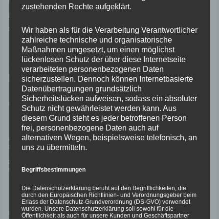
erwartet uns die nächste Überraschung. Man bittet uns, die Fahrzeuge
zustehenden Rechte aufgeklärt.
abzustellen und uns in die Schlange zu Passkontrolle einzureihen. Und
wieder werden Fahrzeugpapiere akribisch kontrolliert und wir freuen uns
auf eine Rundfahrt über die Insel.
Wir haben als für die Verarbeitung Verantwortlicher
zahlreiche technische und organisatorische
Halt, bevor das Tor zur europäischen Freiheit aufgeht, wird nochmal der
Maßnahmen umgesetzt, um einen möglichst
Inhalt der Koffer überprüft. Und dabei stellt sich heraus, dass der NC60 vier
lückenlosen Schutz der über diese Internetseite
Stangen Zigaretten im Gepäck hat. Wir sind der Meinung, dass zwei
verarbeiteten personenbezogenen Daten
Stangen pro Person erlaubt seien. Die griechischen Beamten jedoch
sicherzustellen. Dennoch können Internetbasierte
behaupten, dass ei einer Einreise aus der Türkei via Fähre nur zwei
Päckchen mit genommen werden dürfen. Da hilft keine Diskussion und kein
Datenübertragungen grundsätzlich
Doktor Google. Wieder vergehen eineinhalb Stunden und rund 80 Euro
Sicherheitslücken aufweisen, sodass ein absoluter
später dürfen wir endlich den Hafen verlassen.
Schutz nicht gewährleistet werden kann. Aus
diesem Grund steht es jeder betroffenen Person
Da die Insel sehr bergig ist, haben auch die Straße gerade für uns
frei, personenbezogene Daten auch auf
Mopedfahrer ihren besonderen Reiz. Darüber hinaus öffnet sich vor uns
alternativen Wegen, beispielsweise telefonisch, an
eine sehr fruchtbare und blühende Landschaft. Wir fahren unter anderem
durch ein ganz enges Tal entlang eines kleinen Bächleins, welches an
uns zu übermitteln.
Schönheit seinesgleichen sucht: links und rechts stehen die Oleander in
voller Blütenpracht in allen möglichen Farben, die Sonne fällt zauberhaft
Begriffsbestimmungen
durch ein sattgrünes Blätterdach, die Straße schlängelt sich parallel zum
Bach ins Tal hinab …
Die Datenschutzerklärung beruht auf den Begrifflichkeiten, die
durch den Europäischen Richtlinien- und Verordnungsgeber beim
In Plomari gönnen wir uns dann eine Strandbar, nachdem wir uns aus den
Erlass der Datenschutz-Grundverordnung (DS-GVO) verwendet
Motorradklamotten geschält und in die Badehosen gschlüpft sind. Alles um
wurden. Unsere Datenschutzerklärung soll sowohl für die
uns herum fühlt sich schon ziemlich genau nach Urlaub an! So muss das
Öffentlichkeit als auch für unsere Kunden und Geschäftspartner