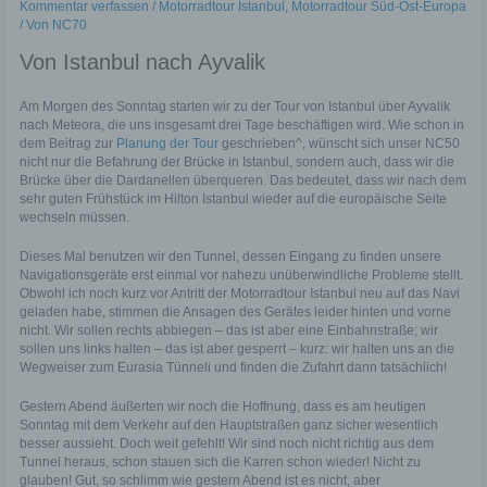
Kommentar verfassen
/
Motorradtour Istanbul
,
Motorradtour Süd-Ost-Europa
/ Von
NC70
Von Istanbul nach Ayvalik
Am Morgen des Sonntag starten wir zu der Tour von Istanbul über Ayvalik
nach Meteora, die uns insgesamt drei Tage beschäftigen wird. Wie schon in
dem Beitrag zur
Planung der Tour
geschrieben^, wünscht sich unser NC50
nicht nur die Befahrung der Brücke in Istanbul, sondern auch, dass wir die
Brücke über die Dardanellen überqueren. Das bedeutet, dass wir nach dem
sehr guten Frühstück im Hilton Istanbul wieder auf die europäische Seite
wechseln müssen.
Dieses Mal benutzen wir den Tunnel, dessen Eingang zu finden unsere
Navigationsgeräte erst einmal vor nahezu unüberwindliche Probleme stellt.
Obwohl ich noch kurz vor Antritt der Motorradtour Istanbul neu auf das Navi
geladen habe, stimmen die Ansagen des Gerätes leider hinten und vorne
nicht. Wir sollen rechts abbiegen – das ist aber eine Einbahnstraße; wir
sollen uns links halten – das ist aber gesperrt – kurz: wir halten uns an die
Wegweiser zum Eurasia Tünneli und finden die Zufahrt dann tatsächlich!
Gestern Abend äußerten wir noch die Hoffnung, dass es am heutigen
Sonntag mit dem Verkehr auf den Hauptstraßen ganz sicher wesentlich
besser aussieht. Doch weit gefehlt! Wir sind noch nicht richtig aus dem
Tunnel heraus, schon stauen sich die Karren schon wieder! Nicht zu
glauben! Gut, so schlimm wie gestern Abend ist es nicht, aber