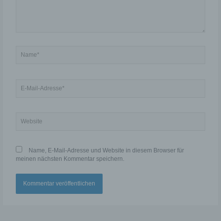
Profiling ist jede Art der automatisierten Verarbeitung
personenbezogener Daten, die darin besteht, dass diese
personenbezogenen Daten verwendet werden, um
bestimmte persönliche Aspekte, die sich auf eine natürliche
Person beziehen, zu bewerten, insbesondere, um Aspekte
bezüglich Arbeitsleistung, wirtschaftlicher Lage,
Gesundheit, persönlicher Vorlieben, Interessen,
Name*
Zuverlässigkeit, Verhalten, Aufenthaltsort oder Ortswechsel
dieser natürlichen Person zu analysieren oder
vorherzusagen.
E-
f) Pseudonymisierung
Mail-
Adresse*
Pseudonymisierung ist die Verarbeitung
Website
personenbezogener Daten in einer Weise, auf welche die
personenbezogenen Daten ohne Hinzuziehung
zusätzlicher Informationen nicht mehr einer spezifischen
betroffenen Person zugeordnet werden können, sofern
diese zusätzlichen Informationen gesondert aufbewahrt
Name, E-Mail-Adresse und Website in diesem Browser für
werden und technischen und organisatorischen
Maßnahmen unterliegen, die gewährleisten, dass die
meinen nächsten Kommentar speichern.
personenbezogenen Daten nicht einer identifizierten oder
identifizierbaren natürlichen Person zugewiesen werden.
g) Verantwortlicher oder für die Verarbeitung
Verantwortlicher