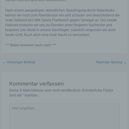
stürzen und uns gründlich auszuruhen.
natürliche Person, deren personenbezogene Daten von
dem für die Verarbeitung Verantwortlichen verarbeitet
werden.
Nach einem ausgiebigen abendlichen Spaziergang durch Kalambaka
kehren wir noch zum Abendessen ein und schauen uns anschließend die
erste Halbzeit des WM-Spiels Frankreich gegen Senegal an. Die zweite
c) Verarbeitung
Halbzeit ersparen wir uns zu Gunsten einer längeren Nachtruhe und
begeben uns direkt in unsere Nachtlager; natürlich vergessen wir auch
Verarbeitung ist jeder mit oder ohne Hilfe automatisierter
heute nicht, Euch allen eine Gute Nacht zu wünschen!
Verfahren ausgeführte Vorgang oder jede solche
Vorgangsreihe im Zusammenhang mit personenbezogenen
*** Bilder kommen noch nach ***
Daten wie das Erheben, das Erfassen, die Organisation,
das Ordnen, die Speicherung, die Anpassung oder
Veränderung, das Auslesen, das Abfragen, die
Verwendung, die Offenlegung durch Übermittlung,
Beitragsnavigation
←
Vorheriger Beitrag
Nächster Beitrag
→
Verbreitung oder eine andere Form der Bereitstellung, den
Abgleich oder die Verknüpfung, die Einschränkung, das
Löschen oder die Vernichtung.
Kommentar verfassen
d) Einschränkung der Verarbeitung
Deine E-Mail-Adresse wird nicht veröffentlicht.
Erforderliche Felder
sind mit
*
markiert
Einschränkung der Verarbeitung ist die Markierung
gespeicherter personenbezogener Daten mit dem Ziel, ihre
künftige Verarbeitung einzuschränken.
Hier
eingeben…
e) Profiling