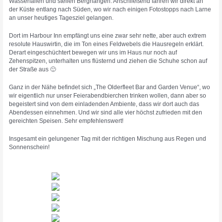
Wasserfällen und steilen Berghängen. Anschließend fahren wir direkt an
der Küste entlang nach Süden, wo wir nach einigen Fotostopps nach Larne
an unser heutiges Tagesziel gelangen.
Dort im Harbour Inn empfängt uns eine zwar sehr nette, aber auch extrem
resolute Hauswirtin, die im Ton eines Feldwebels die Hausregeln erklärt.
Derart eingeschüchtert bewegen wir uns im Haus nur noch auf
Zehenspitzen, unterhalten uns flüsternd und ziehen die Schuhe schon auf
der Straße aus 🙂
Ganz in der Nähe befindet sich „The Olderfleet Bar and Garden Venue“, wo
wir eigentlich nur unser Feierabendbierchen trinken wollen, dann aber so
begeistert sind von dem einladenden Ambiente, dass wir dort auch das
Abendessen einnehmen. Und wir sind alle vier höchst zufrieden mit den
gereichten Speisen. Sehr empfehlenswert!
Insgesamt ein gelungener Tag mit der richtigen Mischung aus Regen und
Sonnenschein!