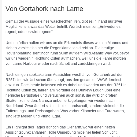
Von Gortahork nach Larne
Gemäß der Aussage eines waschechten Iren, gibt es in Irland nur zwei
Möglichkeiten, was das Wetter betrifft. Wörtlich meint er: „Entweder es
regnet, oder es wird regnen“.
Und natürlich halten wir uns an die Erkenntnis dieses weisen Mannes und
ziehen vorsichtshalber die Regenklamotten direkt an. Die heutige
Routenplanung sieht noch rund 50km auf dem Wild Atlantic Way vor, bevor
wir uns wieder in Richtung Osten aufmachen, weil uns die Fähre morgen
von Larne Harbour wieder nach Schottland zurückbringen wird.
Nach einigen spektakulären Aussichten westlich von Gortahork auf der
R257 sind wir fast schon überzeugt, uns den gesamten WAW dereinst
anzutun. Doch heute belassen wir es dabei und wenden uns der R251 in
Richtung Osten zu, fahren am Nordufer des Dunlevy Lough über eine
herrliche Bergstraße und versuchen auch sonst, die wirklich großen
Straßen zu meiden. Nahezu unbemerkt gelangen wir wieder nach
Nordirland. Zwar ändert sich nicht die Landschaft, sondern vielmehr die
Entfernungs- und Preisangaben. Was vorher Kilometer und Euro waren,
sind jetzt Meilen und Pfund. Egal.
Ein Highlight des Tages ist noch das Glenariff, wo wir einen netten
Aussichtspunkt anfahren. Tolle Umgebung mit einer tiefen Schlucht,