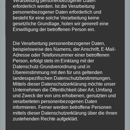
Verarbeitung personenbezogener Daten
Ardvreck Castel genannt, das sich dem
erforderlich werden. Ist die Verarbeitung
Betrachter recht pittoresk und doch marode
personenbezogener Daten erforderlich und
präsentiert.
besteht für eine solche Verarbeitung keine
gesetzliche Grundlage, holen wir generell eine
Auf diese Art kommen wir am Clachtoll
Einwilligung der betroffenen Person ein.
Beach auch an einem bemerkenswerten
kleinen Imbisswagen vorbei, der uns prompt
zu einer heißen Tasse Kaffee einlädt. Das Getränk stellt sich
Die Verarbeitung personenbezogener Daten,
erstaunlicherweise als ein wirklich gut gebrauter Kaffee heraus – viel
beispielsweise des Namens, der Anschrift, E-Mail-
besser, als wir ihn in manch einer Tanke oder in dem einen oder anderen
Adresse oder Telefonnummer einer betroffenen
Hotel bekommen haben.
Person, erfolgt stets im Einklang mit der
Doch noch einmal zu den Straßen: Diese „single track roads“ stellen schon
Datenschutz-Grundverordnung und in
eine gewisse Herausforderung dar, weil es zwar jede Menge
Übereinstimmung mit den für uns geltenden
Ausweichstellen gibt, jedoch nicht jeder entgegenkommende Fahrer bereit
landesspezifischen Datenschutzbestimmungen.
ist, in einer solchen auch anzuhalten, um uns vorbeizulassen. Nun haben
Mittels dieser Datenschutzerklärung möchte unser
wir ja auch nur einspurige Fahrzeuge, aber trotzdem ist es vielfach selbst
Unternehmen die Öffentlichkeit über Art, Umfang
für uns zu eng, um neben einem Auto noch durchzupassen. Dennoch
kommen wir unfallfrei durch die atemberaubende Landschaft unserem Ziel
und Zweck der von uns erhobenen, genutzten und
immer näher.
verarbeiteten personenbezogenen Daten
informieren. Ferner werden betroffene Personen
Diese Ecke von Schottland kann sich tatsächlich durchaus messen mit
mittels dieser Datenschutzerklärung über die ihnen
unserem bisherigen, absoluten Favoriten: der Landschaft in Norwegen
zustehenden Rechte aufgeklärt.
nämlich. Vor allem, weil sich das Wetter hier ganz oben an der Nordküste
wieder von seiner besten Seite zeigt, offenbart uns die Natur ihre ganze
Schönheit. Wunderbar!