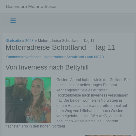
Zum
Besondere Motorradreisen
Inhalt
springen
Main
Menu
Startseite
2023
Motorradreise Schottland – Tag 11
Motorradreise Schottland – Tag 11
Kommentar verfassen
/
Motorradtour Schottland
/ Von
NC70
Von Inverness nach Bettyhill
Gestern Abend haben wir in der Gellions Bar
noch ein sehr nettes junges Ehepaar
kennengelernt, die es auf ihrer
Hochzeitsreise nach Inverness verschlagen
hat. Die beiden wohnen in Norwegen in
einem Haus, an dem wir bereits einmal auf
dem Weg von Lillehammer nach Westen
vorbeigefahren sind. Wer weiß, vielleicht
besuchen wir sie einmal bei unserem
nächsten Trip in den hohen Norden!