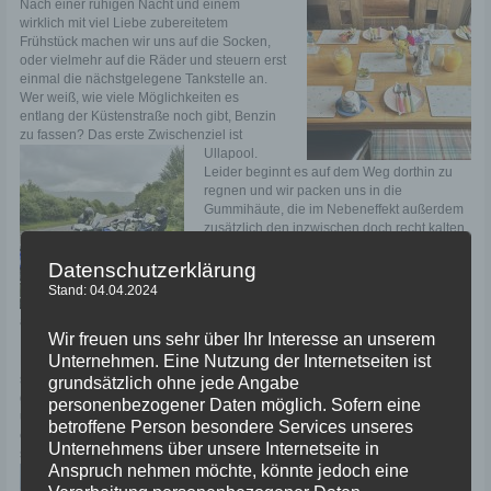
Nach einer ruhig
en Nacht und einem
wirklich mit viel Liebe zubereitetem
Frühstück machen wir uns auf die Socken,
oder vielmehr auf die Räder und steuern erst
einmal die nächstgelegene Tankstelle an.
Wer weiß, wie viele Möglichkeiten es
entlang der Küstenstraße noch gibt, Benzin
zu fassen? Das erste Zwischenziel ist
Ullapool.
Leider beginnt es auf dem Weg dorthin zu
regnen und wir packen uns in die
Gummihäute, die im Nebeneffekt außerdem
zusätzlich den inzwischen doch recht kalten
Fahrtwind abhalten. Die Außentemperatur ist
nämlich im Regen auf immerhin recht kühle
Datenschutzerklärung
10° C gefallen. Das allein ist noch nicht
Stand: 04.04.2024
wirklich schreckhaft für echte Nordkappen,
aber frieren muss ja auch nicht sein!
Wir freuen uns sehr über Ihr Interesse an unserem
Unternehmen. Eine Nutzung der Internetseiten ist
Nachdem ja immer, oder zumindest meistens, der Weg das eigentlich Ziel
sein sollte, beschließen wir kurz nach Ullapool, von der sorgfältig (!)
grundsätzlich ohne jede Angabe
geplanten Route ausnahmsweise komplett abzuweichen. Alternativ zu
personenbezogener Daten möglich. Sofern eine
unserer Planung gibt es auch eine single track road an der Westküste
betroffene Person besondere Services unseres
entlang, die zwar um etliche Kilometer länger, dafür wesentlich
Unternehmens über unsere Internetseite in
spektakulärer ist, als die ursprüngliche Strecke
. Entlang der Straße finden
Anspruch nehmen möchte, könnte jedoch eine
sich dann auch Stellen, die uns spontan zum
Anhalten einladen. Als Beispiel sei das