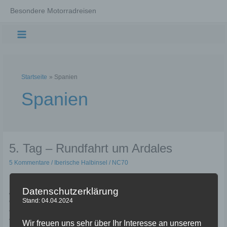
Zum
Besondere Motorradreisen
Inhalt
springen
Main
Menu
Startseite
Spanien
Spanien
5. Tag – Rundfahrt um Ardales
5 Kommentare
/
Iberische Halbinsel
/
NC70
Eigentlich wollten wir heute schon die Wanderung auf dem Caminito del
Rey unternehmen. Dazu muss man wissen, dass man nur mit Tickets,
Datenschutzerklärung
welche für ein ganz bestimmtes Zeitfenster ausgestellt werden, die
Stand: 04.04.2024
Wanderung überhaupt beginnen darf. Und obwohl ich bereits im Oktober
vergangenen Jahres versucht habe, für den heutigen Tag Tickets für uns
vier zu bekommen, […]
Wir freuen uns sehr über Ihr Interesse an unserem