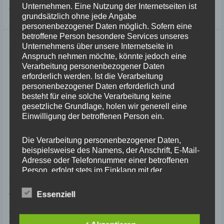
Unternehmen. Eine Nutzung der Internetseiten ist
5.
Weiterlesen »
grundsätzlich ohne jede Angabe
Tag
personenbezogener Daten möglich. Sofern eine
–
betroffene Person besondere Services unseres
Rundfahrt
um
Unternehmens über unsere Internetseite in
Ardales
Anspruch nehmen möchte, könnte jedoch eine
Verarbeitung personenbezogener Daten
erforderlich werden. Ist die Verarbeitung
personenbezogener Daten erforderlich und
besteht für eine solche Verarbeitung keine
gesetzliche Grundlage, holen wir generell eine
Einwilligung der betroffenen Person ein.
Die Verarbeitung personenbezogener Daten,
beispielsweise des Namens, der Anschrift, E-Mail-
3. Tag – Von Tossa de Mar nach
Adresse oder Telefonnummer einer betroffenen
Cañete
Person, erfolgt stets im Einklang mit der
Datenschutz-Grundverordnung und in
3 Kommentare
/
Iberische Halbinsel
/
NC70
Übereinstimmung mit den für uns geltenden
Essenziell
Weiter geht es in Richtung Süden, heute von Tossa de Mar nach Cañete.
landesspezifischen Datenschutzbestimmungen.
Doch zunächst mal staunen wir über das top angerichtete Frühstück in
Mittels dieser Datenschutzerklärung möchte unser
unserem Hotel. Alles sieht frisch aus, im Frühstücksraum ist es blitzsauber
Unternehmen die Öffentlichkeit über Art, Umfang
und die anwesenden Damen sind freundlich und hilfsbereit. Also alles