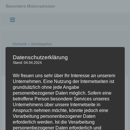
Zum
Besondere Motorradreisen
Inhalt
springen
Main
Menu
Startseite
Sonntagstour
Sonntagstour
Datenschutzerklärung
Stand: 04.04.2024
Wir freuen uns sehr über Ihr Interesse an unserem
Unternehmen. Eine Nutzung der Internetseiten ist
Sonntagstour nach Dittersbrunn (193
grundsätzlich ohne jede Angabe
km)
personenbezogener Daten möglich. Sofern eine
betroffene Person besondere Services unseres
Kommentar verfassen
/
Tagestouren um Nürnberg
/
NC70
Unternehmens über unsere Internetseite in
Anspruch nehmen möchte, könnte jedoch eine
Wie jetzt – Dittersbrunn? Warum nicht einmal eine Sonntagstour nach
Dittersbrunn planen und durchfuhren? Dittersbrunn kennt ja wohl jeder,
Verarbeitung personenbezogener Daten
oder nicht? Na gut, der Ort hatte im Dezember 2021 zwar nur 68 Einwohner
erforderlich werden. Ist die Verarbeitung
und zählt damit nicht wirklich zu den überregional bedeutenden
personenbezogener Daten erforderlich und
Großstädten, aber verfügt immerhin über eine, wenigstens regional