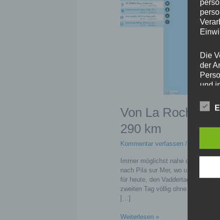
perso
perso
Verar
Einwi
Die V
der A
Perso
und i
Daten
unser
E
Von La Rochelle n
uns e
infor
290 km
Daten
Kommentar verfassen
/
Motorradto
Wir h
Immer möglichst nahe der Westküst
und o
nach Pila sur Mer, wo uns die Gra
lücke
für heute, den Vaddertag in Deutsc
perso
zweiten Tag völlig ohne Niederschl
Inter
[…]
aufwe
Aus d
Von
Weiterlesen »