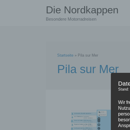
Zum
Die Nordkappen
Inhalt
springen
Besondere Motorradreisen
Startseite
Pila sur Mer
Pila sur Mer
Dat
Stand:
Wir f
Nutzu
perso
beson
Anspr