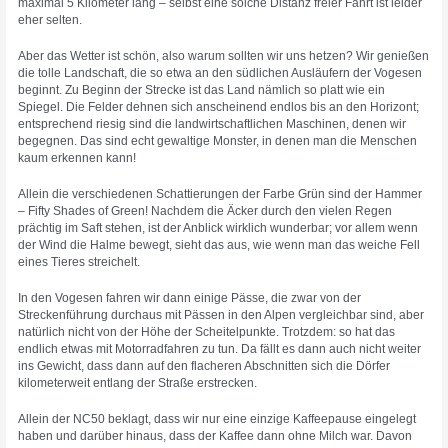
maximal 5 Kilometer lang – selbst eine solche Distanz freier Fahrt ist leider
eher selten.
Aber das Wetter ist schön, also warum sollten wir uns hetzen? Wir genießen
die tolle Landschaft, die so etwa an den südlichen Ausläufern der Vogesen
beginnt. Zu Beginn der Strecke ist das Land nämlich so platt wie ein
Spiegel. Die Felder dehnen sich anscheinend endlos bis an den Horizont;
entsprechend riesig sind die landwirtschaftlichen Maschinen, denen wir
begegnen. Das sind echt gewaltige Monster, in denen man die Menschen
kaum erkennen kann!
Allein die verschiedenen Schattierungen der Farbe Grün sind der Hammer
– Fifty Shades of Green! Nachdem die Äcker durch den vielen Regen
prächtig im Saft stehen, ist der Anblick wirklich wunderbar; vor allem wenn
der Wind die Halme bewegt, sieht das aus, wie wenn man das weiche Fell
eines Tieres streichelt.
In den Vogesen fahren wir dann einige Pässe, die zwar von der
Streckenführung durchaus mit Pässen in den Alpen vergleichbar sind, aber
natürlich nicht von der Höhe der Scheitelpunkte. Trotzdem: so hat das
endlich etwas mit Motorradfahren zu tun. Da fällt es dann auch nicht weiter
ins Gewicht, dass dann auf den flacheren Abschnitten sich die Dörfer
kilometerweit entlang der Straße erstrecken.
Allein der NC50 beklagt, dass wir nur eine einzige Kaffeepause eingelegt
haben und darüber hinaus, dass der Kaffee dann ohne Milch war. Davon