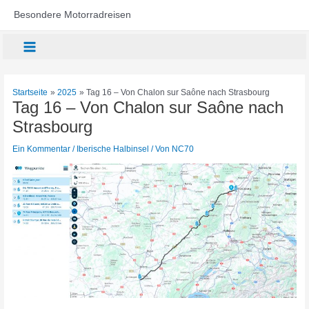
Zum
Besondere Motorradreisen
Inhalt
springen
Main
Menu
Startseite
2025
Tag 16 – Von Chalon sur Saône nach Strasbourg
Tag 16 – Von Chalon sur Saône nach
Strasbourg
Ein Kommentar
/
Iberische Halbinsel
/ Von
NC70