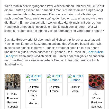
Wenn man in den vergangenen zwei Wochen nur ab und zu viele Leute auf
einem Haufen gesehen hat, dann fühlt man sich hier ziemlich eingezwängt
zwischen den Menschenmassen! Die Sonne scheint, und alle drängen
nach draußen. Trotzdem ist es spaßig, den Leuten zuzuschauen, wie diese
die Stadt in Erinnerung behalten wollen: das Handy meist mit der rechten
Hand hoch erhoben, knipsen sie ein Selfie nach dem anderen. Wer will
schon auf jedem Bild die eigene Visage permanent im Vordergrund sehen?
Das alte Gerberviertel ist aber auch wirklich sehr pittoresk anzuschauen!
Nach einem längeren Spaziergang entlang des Wassers beschließen wir,
in eines der eigentlich nur von Touristen frequentierten Lokale zu gehen
und uns ein gutes Abschiedsessen zu gönnen. Das Essen im „
Chez l’Oncle
Freddy
“ ist dann auch wirklich nicht übel! Unter anderem gibt es Schnecken
und zum Abschluss eine wunderbare Crème Brûlée, die direkt am Tisch
flambiert wird.
La Petite
La Petite
Lokal im
France –
France
Viertel
La Petite
Chez
Haus
France –
l’Oncle
der
Fachwer
Freddy –
Gerber
k überall
Schneck