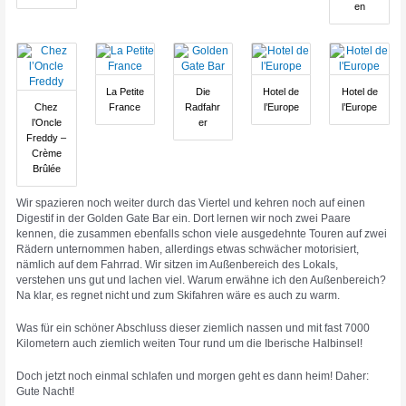
en
La Petite
Die
Hotel de
Hotel de
Chez
France
Radfahr
l’Europe
l’Europe
l’Oncle
er
Freddy –
Crème
Brûlée
Wir spazieren noch weiter durch das Viertel und kehren noch auf einen
Digestif in der Golden Gate Bar ein. Dort lernen wir noch zwei Paare
kennen, die zusammen ebenfalls schon viele ausgedehnte Touren auf zwei
Rädern unternommen haben, allerdings etwas schwächer motorisiert,
nämlich auf dem Fahrrad. Wir sitzen im Außenbereich des Lokals,
verstehen uns gut und lachen viel. Warum erwähne ich den Außenbereich?
Na klar, es regnet nicht und zum Skifahren wäre es auch zu warm.
Was für ein schöner Abschluss dieser ziemlich nassen und mit fast 7000
Kilometern auch ziemlich weiten Tour rund um die Iberische Halbinsel!
Doch jetzt noch einmal schlafen und morgen geht es dann heim! Daher:
Gute Nacht!