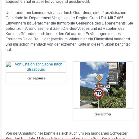
abgesehen hat er aber hervorragend geschmeckt.
Unter anderem kommen wir auch durch Gérardmer, einer französischen
Gemeinde im Département Vosges in der Region Grand Est. Mit 7.685
Einwohnern ist Gérardmer die fünftgrößte Gemeinde des Départements. Sie
gehört zum Arrondissement Saint-Dié-des-Vosges und ist Hauptort des
Kantons Gérardmer. Ich kenne den Ort aus den Erzählungen meines
Freundes David Rault, der jeweils im Winter hier ein Filmfestival moderiert
und mir schon mehrfach von der extremen Kälte in diesem Skiort berichtet
hat.
Kaffeepause
Gerardmer
Von der Anmutung her könnte es sich auch um ein mondänes Schweizer
Bergdorf handeln. Malerisch liegt es rund um einen See, Boote schaukeln