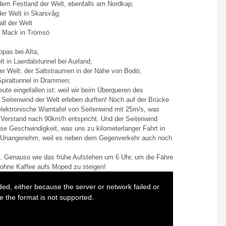
 dem Festland der Welt, ebenfalls am Nordkap;
der Welt in Skarsvåg;
ll der Welt
t: Mack in Trömsö
opas bei Alta;
t in Laerdalstunnel bei Aurland;
er Welt: der Saltstraumen in der Nähe von Bodö;
 Spiraltunnel in Drammen;
ute eingefallen ist: weil wir beim Überqueren des
n Seitenwind der Welt erleben durften! Noch auf der Brücke
elektronische Warntafel von Seitenwind mit 25m/s, was
erstand nach 90km/h entspricht. Und der Seitenwind
se Geschwindigkeit, was uns zu kilometerlanger Fahrt in
Unangenehm, weil es neben dem Gegenverkehr auch noch
bt. Genauso wie das frühe Aufstehen um 6 Uhr, um die Fähre
 ohne Kaffee aufs Moped zu steigen!
ed, either because the server or network failed or
 the format is not supported.