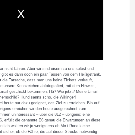
r nicht fahren. Aber wir sind eisern zu uns selbst und
 gibt es dann doch ein paar Tassen von dem Heißgetränk.
st die Tatsache, dass man uns keine Tickets verkauft,
hre unsere Kennzeichen abfotografiert, mit dem Hinweis,
 Email geschickt bekommen. Hä? Wie jetzt? Meine Email
ernschild? Hund sanns scho, die Wikinger!
i heute nur dazu geeignet, das Ziel zu erreichen. Bis auf
rigens erreichen wir den heute ausgerechnet zum
mmen uninteressant – über die 812 – übrigens: eine
, erfüllt die genannte E6 genau die Erwartungen an diese
ntlich wollten wir ja wenigstens ab Mo i Rana kleine
ht sicher, ob die Fähre, die auf dieser Strecke notwendig