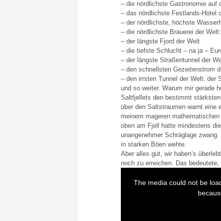
– die nördlichste Gastronomie auf
– das nördlichste Festlands-Hotel 
– der nördlichste, höchste Wasserfa
– die nördlichste Brauerei der Wel
– der längste Fjord der Welt
– die tiefste Schlucht – na ja – Eur
– der längste Straßentunnel der Wel
– den schnellsten Gezeitenstrom d
– den irrsten Tunnel der Welt: der
und so weiter. Warum mir gerade he
Saltfjellets den bestimmt stärkste
über den Saltstraumen warnt eine 
meinem mageren mathematischen V
oben am Fjell hatte mindestens die
unangenehmer Schräglage zwang. 
in starken Böen wehte.
Aber alles gut, wir haben’s überle
noch zu erreichen. Das bedeutete,
T
h
i
The media could not be load
s
i
because
s
a
m
o
d
a