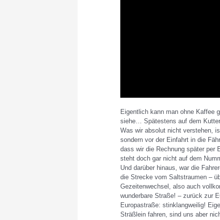
l
w
i
n
d
o
w
.
Eigentlich kann man ohne Kaffee ga
siehe… Spätestens auf dem Kutter
Was wir absolut nicht verstehen, i
sondern vor der Einfahrt in die Fä
dass wir die Rechnung später per
steht doch gar nicht auf dem Numm
Und darüber hinaus, war die Fahrere
die Strecke vom Saltstraumen – üb
Gezeitenwechsel, also auch vollko
wunderbare Straße! – zurück zur E6
Europastraße: stinklangweilig! Eige
Sträßlein fahren, sind uns aber nic