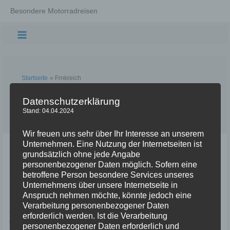
Zum
Besondere Motorradreisen
Inhalt
springen
Main
Menu
Startseite
Frnkreich
Frnkreich
Datenschutzerklärung
Stand: 04.04.2024
Wir freuen uns sehr über Ihr Interesse an unserem
Unternehmen. Eine Nutzung der Internetseiten ist
Motorradtour rund um die Iberische
grundsätzlich ohne jede Angabe
Halbinsel – 2025
personenbezogener Daten möglich. Sofern eine
betroffene Person besondere Services unseres
3 Kommentare
/
Iberische Halbinsel
/
NC70
Unternehmens über unsere Internetseite in
Anspruch nehmen möchte, könnte jedoch eine
In diesem Jahr umrunden wir die Iberische Halbinsel im Uhrzeigersinn. Von
Deutschland aus führt uns die geplante Route durch Frankreich, an der
Verarbeitung personenbezogener Daten
spanischen Ostseite entlang bis Gibraltar. Der Südküste folgend fahren wir
erforderlich werden. Ist die Verarbeitung
dann nach Westen bis zur „Letzten Bratwurst vor Amerika“. Von dort aus
personenbezogener Daten erforderlich und
folgen wir dann der Westküste bis Porto, vermeiden den nordwestlichsten